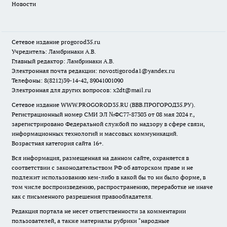
Новости
Сетевое издание
progorod35.r
u
Учредитель: Ламбринаки А.В.
Главный редактор: Ламбринаки А.В.
Электронная почта редакции:
novostigoroda1@yandex.ru
Телефоны: 8(8212)39-14-42, 89041001090
Электронная для других вопросов: x2dt@mail.ru
Сетевое издание WWW.PROGOROD35.RU (ВВВ.ПРОГОРОД35.РУ).
Регистрационный номер СМИ ЭЛ №ФС77-87303 от 08 мая 2024 г.,
зарегистрировано Федеральной службой по надзору в сфере связи,
информационных технологий и массовых коммуникаций.
Возрастная категория сайта 16+.
Вся информация, размещенная на данном сайте, охраняется в
соответствии с законодательством РФ об авторском праве и не
подлежит использованию кем-либо в какой бы то ни было форме, в
том числе воспроизведению, распространению, переработке не иначе
как с письменного разрешения правообладателя.
Редакция портала не несет ответственности за комментарии
пользователей, а также материалы рубрики "народные