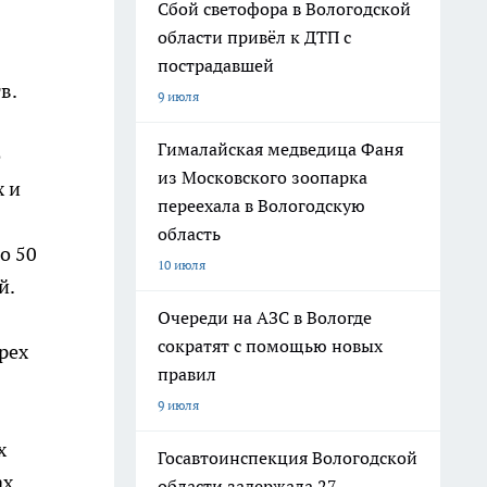
Сбой светофора в Вологодской
области привёл к ДТП с
пострадавшей
в.
9 июля
Гималайская медведица Фаня
е
из Московского зоопарка
х и
переехала в Вологодскую
область
о 50
10 июля
й.
Очереди на АЗС в Вологде
сократят с помощью новых
рех
правил
9 июля
х
Госавтоинспекция Вологодской
ах
области задержала 27