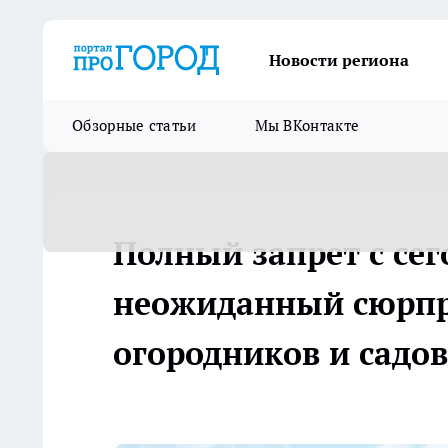
Новости региона
Обзорные статьи
Мы ВКонтакте
Полный запрет с се
неожиданный сюрпр
огородников и садо