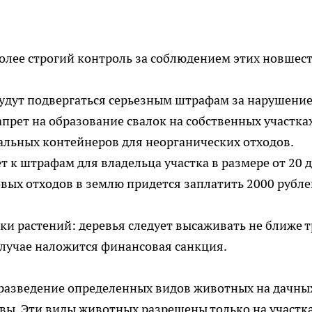
более строгий контроль за соблюдением этих новшест
будут подвергаться серьезным штрафам за нарушени
прет на образование свалок на собственных участка
альных контейнеров для неорганических отходов.
 к штрафам для владельца участка в размере от 20 д
овых отходов в землю придется заплатить 2000 рубле
ки растений: деревья следует высаживать не ближе т
 случае наложится финансовая санкция.
а разведение определенных видов животных на дачны
ровы. Эти виды животных разрешены только на участк