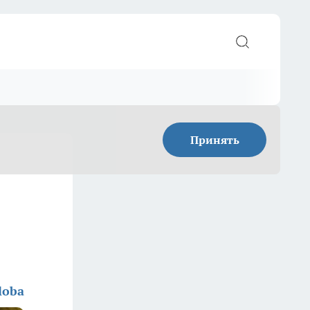
Принять
loba