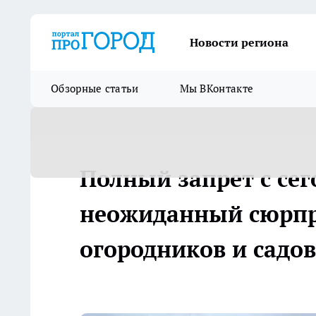
Новости региона
Обзорные статьи
Мы ВКонтакте
Полный запрет с се
неожиданный сюрпр
огородников и садо