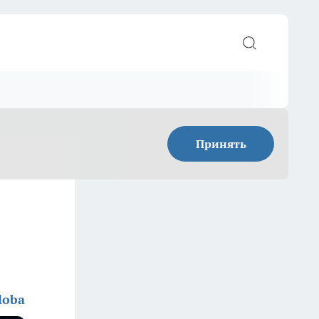
Принять
loba