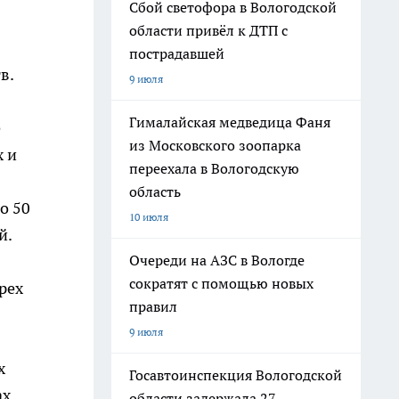
Сбой светофора в Вологодской
области привёл к ДТП с
пострадавшей
в.
9 июля
Гималайская медведица Фаня
е
из Московского зоопарка
х и
переехала в Вологодскую
область
о 50
10 июля
й.
Очереди на АЗС в Вологде
сократят с помощью новых
рех
правил
9 июля
х
Госавтоинспекция Вологодской
ах
области задержала 27