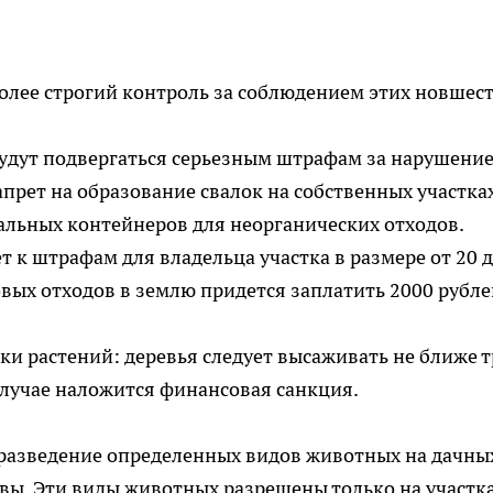
более строгий контроль за соблюдением этих новшест
будут подвергаться серьезным штрафам за нарушени
прет на образование свалок на собственных участка
альных контейнеров для неорганических отходов.
 к штрафам для владельца участка в размере от 20 д
овых отходов в землю придется заплатить 2000 рубле
ки растений: деревья следует высаживать не ближе т
 случае наложится финансовая санкция.
а разведение определенных видов животных на дачны
ровы. Эти виды животных разрешены только на участк