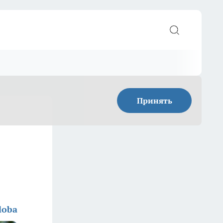
Принять
loba