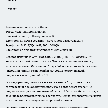
Главная
Новости
Сетевое издание
progorod35.r
u
Учредитель: Ламбринаки А.В.
Главный редактор: Ламбринаки А.В.
Электронная почта редакции:
novostigoroda1@yandex.ru
Телефоны: 8(8212)39-14-42, 89041001090
Электронная для других вопросов: x2dt@mail.ru
Сетевое издание WWW.PROGOROD35.RU (ВВВ.ПРОГОРОД35.РУ).
Регистрационный номер СМИ ЭЛ №ФС77-87303 от 08 мая 2024 г.,
зарегистрировано Федеральной службой по надзору в сфере связи,
информационных технологий и массовых коммуникаций.
Возрастная категория сайта 16+.
Вся информация, размещенная на данном сайте, охраняется в
соответствии с законодательством РФ об авторском праве и не
подлежит использованию кем-либо в какой бы то ни было форме, в
том числе воспроизведению, распространению, переработке не иначе
как с письменного разрешения правообладателя.
Редакция портала не несет ответственности за комментарии