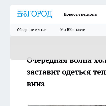
Новости региона
Обзорные статьи
Мы ВКонтакте
Очередная волна хо
заставит одеться те
вниз