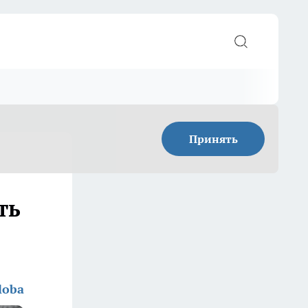
Принять
ть
loba