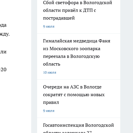
Сбой светофора в Вологодской
области привёл к ДТП с
пострадавшей
ода
9 июля
жду.
Гималайская медведица Фаня
из Московского зоопарка
ели
переехала в Вологодскую
область
–20
10 июля
Очереди на АЗС в Вологде
сократят с помощью новых
правил
9 июля
Госавтоинспекция Вологодской
области задержала 27