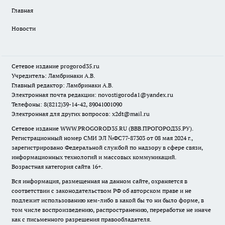
Главная
Новости
Сетевое издание
progorod35.r
u
Учредитель: Ламбринаки А.В.
Главный редактор: Ламбринаки А.В.
Электронная почта редакции:
novostigoroda1@yandex.ru
Телефоны: 8(8212)39-14-42, 89041001090
Электронная для других вопросов: x2dt@mail.ru
Сетевое издание WWW.PROGOROD35.RU (ВВВ.ПРОГОРОД35.РУ).
Регистрационный номер СМИ ЭЛ №ФС77-87303 от 08 мая 2024 г.,
зарегистрировано Федеральной службой по надзору в сфере связи,
информационных технологий и массовых коммуникаций.
Возрастная категория сайта 16+.
Вся информация, размещенная на данном сайте, охраняется в
соответствии с законодательством РФ об авторском праве и не
подлежит использованию кем-либо в какой бы то ни было форме, в
том числе воспроизведению, распространению, переработке не иначе
как с письменного разрешения правообладателя.