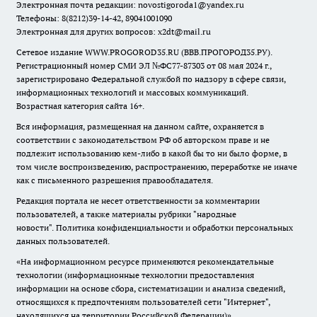
Электронная почта редакции:
novostigoroda1@yandex.ru
Телефоны: 8(8212)39-14-42, 89041001090
Электронная для других вопросов: x2dt@mail.ru
Сетевое издание WWW.PROGOROD35.RU (ВВВ.ПРОГОРОД35.РУ).
Регистрационный номер СМИ ЭЛ №ФС77-87303 от 08 мая 2024 г.,
зарегистрировано Федеральной службой по надзору в сфере связи,
информационных технологий и массовых коммуникаций.
Возрастная категория сайта 16+.
Вся информация, размещенная на данном сайте, охраняется в
соответствии с законодательством РФ об авторском праве и не
подлежит использованию кем-либо в какой бы то ни было форме, в
том числе воспроизведению, распространению, переработке не иначе
как с письменного разрешения правообладателя.
Редакция портала не несет ответственности за комментарии
пользователей, а также материалы рубрики "народные
новости".
Политика конфиденциальности и обработки персональных
данных пользователей
.
«На информационном ресурсе применяются рекомендательные
технологии (информационные технологии предоставления
информации на основе сбора, систематизации и анализа сведений,
относящихся к предпочтениям пользователей сети "Интернет",
находящихся на территории Российской Федерации)».