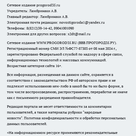
Сетевое издание
progorod35.r
u
Учредитель: Ламбринаки А.В.
Главный редактор: Ламбринаки А.В.
Электронная почта редакции:
novostigoroda1@yandex.ru
Телефоны: 8(8212)39-14-42, 89041001090
Электронная для других вопросов: x2dt@mail.ru
Сетевое издание WWW.PROGOROD35.RU (ВВВ.ПРОГОРОД35.РУ).
Регистрационный номер СМИ ЭЛ №ФС77-87303 от 08 мая 2024 г.,
зарегистрировано Федеральной службой по надзору в сфере связи,
информационных технологий и массовых коммуникаций.
Возрастная категория сайта 16+.
Вся информация, размещенная на данном сайте, охраняется в
соответствии с законодательством РФ об авторском праве и не
подлежит использованию кем-либо в какой бы то ни было форме, в
том числе воспроизведению, распространению, переработке не иначе
как с письменного разрешения правообладателя.
Редакция портала не несет ответственности за комментарии
пользователей, а также материалы рубрики "народные
новости".
Политика конфиденциальности и обработки персональных
данных пользователей
.
«На информационном ресурсе применяются рекомендательные