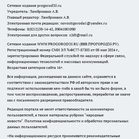
Сетевое издание
progorod35.r
u
Учредитель: Ламбринаки А.В.
Главный редактор: Ламбринаки А.В.
Электронная почта редакции:
novostigoroda1@yandex.ru
Телефоны: 8(8212)39-14-42, 89041001090
Электронная для других вопросов: x2dt@mail.ru
Сетевое издание WWW.PROGOROD35.RU (ВВВ.ПРОГОРОД35.РУ).
Регистрационный номер СМИ ЭЛ №ФС77-87303 от 08 мая 2024 г.,
зарегистрировано Федеральной службой по надзору в сфере связи,
информационных технологий и массовых коммуникаций.
Возрастная категория сайта 16+.
Вся информация, размещенная на данном сайте, охраняется в
соответствии с законодательством РФ об авторском праве и не
подлежит использованию кем-либо в какой бы то ни было форме, в
том числе воспроизведению, распространению, переработке не иначе
как с письменного разрешения правообладателя.
Редакция портала не несет ответственности за комментарии
пользователей, а также материалы рубрики "народные
новости".
Политика конфиденциальности и обработки персональных
данных пользователей
.
«На информационном ресурсе применяются рекомендательные