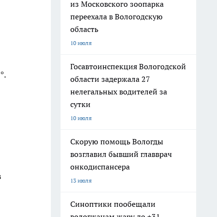
из Московского зоопарка
переехала в Вологодскую
область
10 июля
Госавтоинспекция Вологодской
°.
области задержала 27
нелегальных водителей за
сутки
10 июля
Скорую помощь Вологды
возглавил бывший главврач
онкодиспансера
в
13 июля
Синоптики пообещали
вологжанам жару до +31