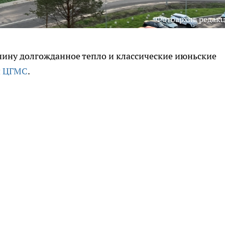
Фотоархив редак
чину долгожданное тепло и классические июньские
й
ЦГМС
.