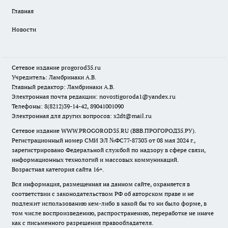
Главная
Новости
Сетевое издание
progorod35.r
u
Учредитель: Ламбринаки А.В.
Главный редактор: Ламбринаки А.В.
Электронная почта редакции:
novostigoroda1@yandex.ru
Телефоны: 8(8212)39-14-42, 89041001090
Электронная для других вопросов: x2dt@mail.ru
Сетевое издание WWW.PROGOROD35.RU (ВВВ.ПРОГОРОД35.РУ).
Регистрационный номер СМИ ЭЛ №ФС77-87303 от 08 мая 2024 г.,
зарегистрировано Федеральной службой по надзору в сфере связи,
информационных технологий и массовых коммуникаций.
Возрастная категория сайта 16+.
Вся информация, размещенная на данном сайте, охраняется в
соответствии с законодательством РФ об авторском праве и не
подлежит использованию кем-либо в какой бы то ни было форме, в
том числе воспроизведению, распространению, переработке не иначе
как с письменного разрешения правообладателя.