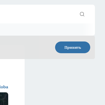
Принять
loba