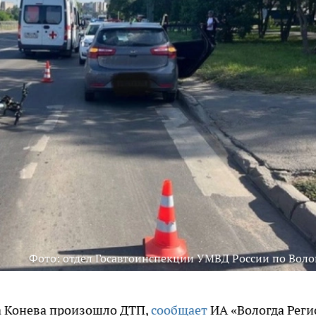
Фото: отдел Госавтоинспекции УМВД России по Воло
ла Конева произошло ДТП,
сообщает
ИА «Вологда Реги