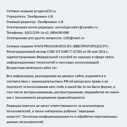
Сетевое издание
progorod35.r
u
Учредитель: Ламбринаки А.В.
Главный редактор: Ламбринаки А.В.
Электронная почта редакции:
novostigoroda1@yandex.ru
Телефоны: 8(8212)39-14-42, 89041001090
Электронная для других вопросов: x2dt@mail.ru
Сетевое издание WWW.PROGOROD35.RU (ВВВ.ПРОГОРОД35.РУ).
Регистрационный номер СМИ ЭЛ №ФС77-87303 от 08 мая 2024 г.,
зарегистрировано Федеральной службой по надзору в сфере связи,
информационных технологий и массовых коммуникаций.
Возрастная категория сайта 16+.
Вся информация, размещенная на данном сайте, охраняется в
соответствии с законодательством РФ об авторском праве и не
подлежит использованию кем-либо в какой бы то ни было форме, в
том числе воспроизведению, распространению, переработке не иначе
как с письменного разрешения правообладателя.
Редакция портала не несет ответственности за комментарии
пользователей, а также материалы рубрики "народные
новости".
Политика конфиденциальности и обработки персональных
данных пользователей
.