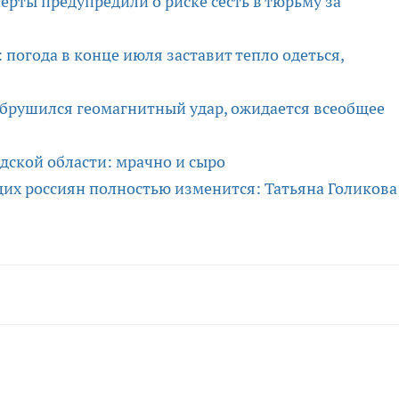
ерты предупредили о риске сесть в тюрьму за
: погода в конце июля заставит тепло одеться,
обрушился геомагнитный удар, ожидается всеобщее
одской области: мрачно и сыро
щих россиян полностью изменится: Татьяна Голикова