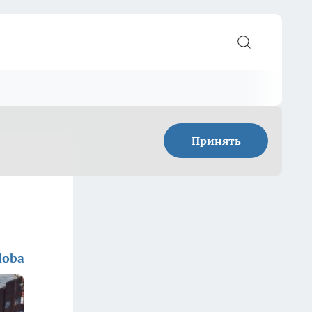
Принять
loba