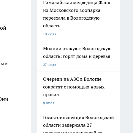
Гималайская медведица Фаня
из Московского зоопарка
переехала в Вологодскую
область
кой
10 июля
Молнии атакуют Вологодскую
область: горят дома и деревья
ами
27 июля
Очереди на АЗС в Вологде
сократят с помощью новых
правил
 Они
9 июля
Госавтоинспекция Вологодской
области задержала 27
нелегальных водителей за