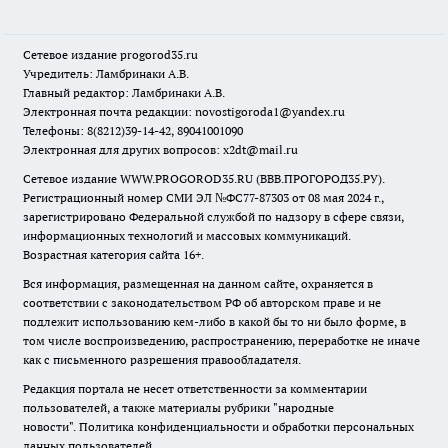
Сетевое издание
progorod35.r
u
Учредитель: Ламбринаки А.В.
Главный редактор: Ламбринаки А.В.
Электронная почта редакции:
novostigoroda1@yandex.ru
Телефоны: 8(8212)39-14-42, 89041001090
Электронная для других вопросов: x2dt@mail.ru
Сетевое издание WWW.PROGOROD35.RU (ВВВ.ПРОГОРОД35.РУ).
Регистрационный номер СМИ ЭЛ №ФС77-87303 от 08 мая 2024 г.,
зарегистрировано Федеральной службой по надзору в сфере связи,
информационных технологий и массовых коммуникаций.
Возрастная категория сайта 16+.
Вся информация, размещенная на данном сайте, охраняется в
соответствии с законодательством РФ об авторском праве и не
подлежит использованию кем-либо в какой бы то ни было форме, в
том числе воспроизведению, распространению, переработке не иначе
как с письменного разрешения правообладателя.
Редакция портала не несет ответственности за комментарии
пользователей, а также материалы рубрики "народные
новости".
Политика конфиденциальности и обработки персональных
данных пользователей
.