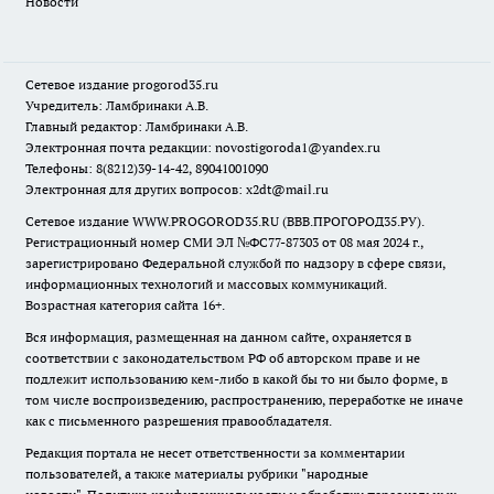
Новости
Сетевое издание
progorod35.r
u
Учредитель: Ламбринаки А.В.
Главный редактор: Ламбринаки А.В.
Электронная почта редакции:
novostigoroda1@yandex.ru
Телефоны: 8(8212)39-14-42, 89041001090
Электронная для других вопросов: x2dt@mail.ru
Сетевое издание WWW.PROGOROD35.RU (ВВВ.ПРОГОРОД35.РУ).
Регистрационный номер СМИ ЭЛ №ФС77-87303 от 08 мая 2024 г.,
зарегистрировано Федеральной службой по надзору в сфере связи,
информационных технологий и массовых коммуникаций.
Возрастная категория сайта 16+.
Вся информация, размещенная на данном сайте, охраняется в
соответствии с законодательством РФ об авторском праве и не
подлежит использованию кем-либо в какой бы то ни было форме, в
том числе воспроизведению, распространению, переработке не иначе
как с письменного разрешения правообладателя.
Редакция портала не несет ответственности за комментарии
пользователей, а также материалы рубрики "народные