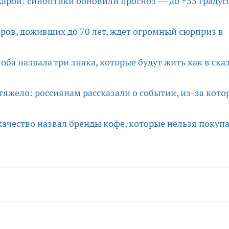
арой: синоптики обновили прогноз — до +35 градус
ров, доживших до 70 лет, ждет огромный сюрприз в
оба назвала три знака, которые будут жить как в ска
яжело: россиянам рассказали о событии, из-за кото
качество назвал бренды кофе, которые нельзя покуп