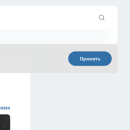
Принять
кина