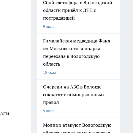
Сбой светофора в Вологодской
области привёл к ДТП с
пострадавшей
9 июля
Гималайская медведица Фаня
из Московского зоопарка
переехала в Вологодскую
область
10 июля
Очереди на АЗС в Вологде
сократят с помощью новых
правил
9 июля
тали
Молнии атакуют Вологодскую
область: горят дома и деревья