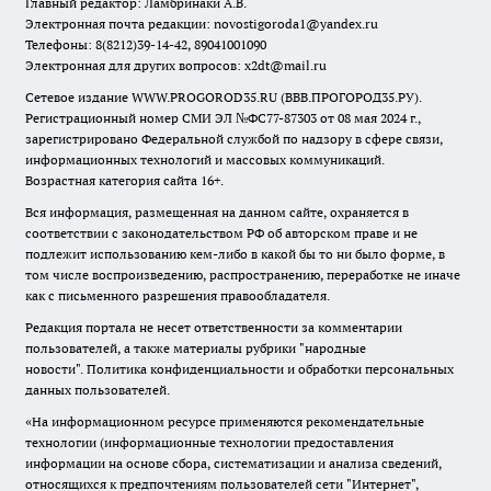
Главный редактор: Ламбринаки А.В.
Электронная почта редакции:
novostigoroda1@yandex.ru
Телефоны: 8(8212)39-14-42, 89041001090
Электронная для других вопросов: x2dt@mail.ru
Сетевое издание WWW.PROGOROD35.RU (ВВВ.ПРОГОРОД35.РУ).
Регистрационный номер СМИ ЭЛ №ФС77-87303 от 08 мая 2024 г.,
зарегистрировано Федеральной службой по надзору в сфере связи,
информационных технологий и массовых коммуникаций.
Возрастная категория сайта 16+.
Вся информация, размещенная на данном сайте, охраняется в
соответствии с законодательством РФ об авторском праве и не
подлежит использованию кем-либо в какой бы то ни было форме, в
том числе воспроизведению, распространению, переработке не иначе
как с письменного разрешения правообладателя.
Редакция портала не несет ответственности за комментарии
пользователей, а также материалы рубрики "народные
новости".
Политика конфиденциальности и обработки персональных
данных пользователей
.
«На информационном ресурсе применяются рекомендательные
технологии (информационные технологии предоставления
информации на основе сбора, систематизации и анализа сведений,
относящихся к предпочтениям пользователей сети "Интернет",