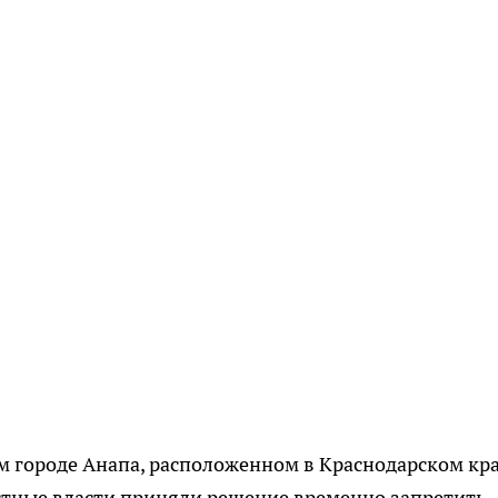
м городе Анапа, расположенном в Краснодарском кра
тные власти приняли решение временно запретить