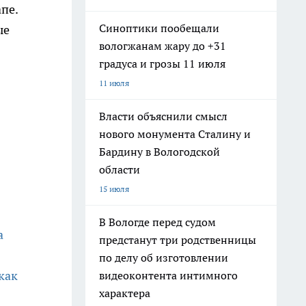
пе.
Синоптики пообещали
ые
вологжанам жару до +31
градуса и грозы 11 июля
11 июля
Власти объяснили смысл
нового монумента Сталину и
Бардину в Вологодской
области
15 июля
В Вологде перед судом
а
предстанут три родственницы
по делу об изготовлении
как
видеоконтента интимного
характера