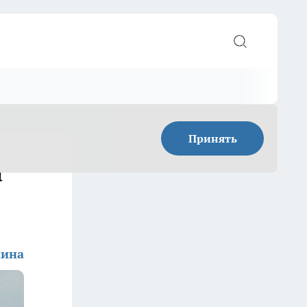
Принять
а
кина