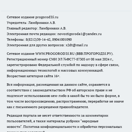
Сетевое издание
progorod35.r
u
Учредитель: Ламбринаки А.В.
Главный редактор: Ламбринаки А.В.
Электронная почта редакции:
novostigoroda1@yandex.ru
Телефоны: 8(8212)39-14-42, 89041001090
Электронная для других вопросов: x2dt@mail.ru
Сетевое издание WWW.PROGOROD35.RU (ВВВ.ПРОГОРОД35.РУ).
Регистрационный номер СМИ ЭЛ №ФС77-87303 от 08 мая 2024 г.,
зарегистрировано Федеральной службой по надзору в сфере связи,
информационных технологий и массовых коммуникаций.
Возрастная категория сайта 16+.
Вся информация, размещенная на данном сайте, охраняется в
соответствии с законодательством РФ об авторском праве и не
подлежит использованию кем-либо в какой бы то ни было форме, в
том числе воспроизведению, распространению, переработке не иначе
как с письменного разрешения правообладателя.
Редакция портала не несет ответственности за комментарии
пользователей, а также материалы рубрики "народные
новости".
Политика конфиденциальности и обработки персональных