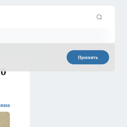
Принять
70
кина