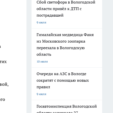
Сбой светофора в Вологодской
области привёл к ДТП с
пострадавшей
9 июля
Гималайская медведица Фаня
из Московского зоопарка
в
переехала в Вологодскую
область
тих
10 июля
Очереди на АЗС в Вологде
сократят с помощью новых
вой,
правил
9 июля
ого
Госавтоинспекция Вологодской
области задержала 27