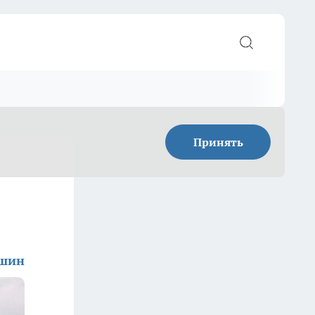
Принять
ишин