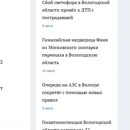
Сбой светофора в Вологодской
области привёл к ДТП с
пострадавшей
9 июля
Гималайская медведица Фаня
из Московского зоопарка
переехала в Вологодскую
02
область
10 июля
Очереди на АЗС в Вологде
ит
сократят с помощью новых
правил
9 июля
Госавтоинспекция Вологодской
области задержала 27