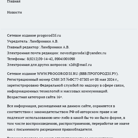
Главная
Новости
Сетевое издание
progorod35.r
u
Учредитель: Ламбринаки А.В.
Главный редактор: Ламбринаки А.В.
Электронная почта редакции:
novostigoroda1@yandex.ru
Телефоны: 8(8212)39-14-42, 89041001090
Электронная для других вопросов: x2dt@mail.ru
Сетевое издание WWW.PROGOROD35.RU (ВВВ.ПРОГОРОД35.РУ).
Регистрационный номер СМИ ЭЛ №ФС77-87303 от 08 мая 2024 г.,
зарегистрировано Федеральной службой по надзору в сфере связи,
информационных технологий и массовых коммуникаций.
Возрастная категория сайта 16+.
Вся информация, размещенная на данном сайте, охраняется в
соответствии с законодательством РФ об авторском праве и не
подлежит использованию кем-либо в какой бы то ни было форме, в
том числе воспроизведению, распространению, переработке не иначе
как с письменного разрешения правообладателя.