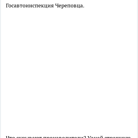
Госавтоинспекция Череповца.
Что скрывают производители? Узнай страшную