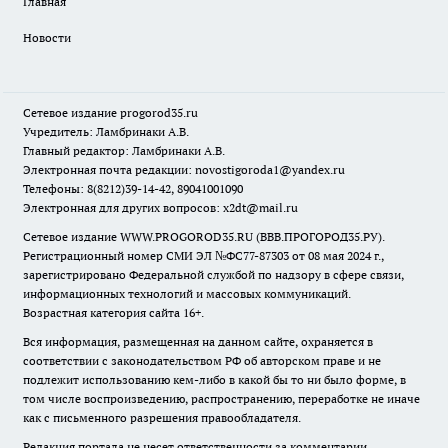
Главная
Новости
Сетевое издание
progorod35.r
u
Учредитель: Ламбринаки А.В.
Главный редактор: Ламбринаки А.В.
Электронная почта редакции:
novostigoroda1@yandex.ru
Телефоны: 8(8212)39-14-42, 89041001090
Электронная для других вопросов: x2dt@mail.ru
Сетевое издание WWW.PROGOROD35.RU (ВВВ.ПРОГОРОД35.РУ).
Регистрационный номер СМИ ЭЛ №ФС77-87303 от 08 мая 2024 г.,
зарегистрировано Федеральной службой по надзору в сфере связи,
информационных технологий и массовых коммуникаций.
Возрастная категория сайта 16+.
Вся информация, размещенная на данном сайте, охраняется в
соответствии с законодательством РФ об авторском праве и не
подлежит использованию кем-либо в какой бы то ни было форме, в
том числе воспроизведению, распространению, переработке не иначе
как с письменного разрешения правообладателя.
Редакция портала не несет ответственности за комментарии