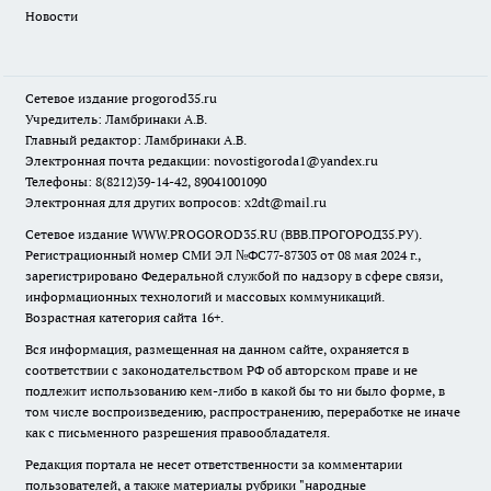
Новости
Сетевое издание
progorod35.r
u
Учредитель: Ламбринаки А.В.
Главный редактор: Ламбринаки А.В.
Электронная почта редакции:
novostigoroda1@yandex.ru
Телефоны: 8(8212)39-14-42, 89041001090
Электронная для других вопросов: x2dt@mail.ru
Сетевое издание WWW.PROGOROD35.RU (ВВВ.ПРОГОРОД35.РУ).
Регистрационный номер СМИ ЭЛ №ФС77-87303 от 08 мая 2024 г.,
зарегистрировано Федеральной службой по надзору в сфере связи,
информационных технологий и массовых коммуникаций.
Возрастная категория сайта 16+.
Вся информация, размещенная на данном сайте, охраняется в
соответствии с законодательством РФ об авторском праве и не
подлежит использованию кем-либо в какой бы то ни было форме, в
том числе воспроизведению, распространению, переработке не иначе
как с письменного разрешения правообладателя.
Редакция портала не несет ответственности за комментарии
пользователей, а также материалы рубрики "народные