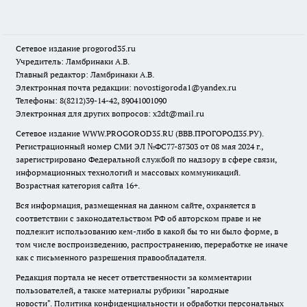
Сетевое издание
progorod35.r
u
Учредитель: Ламбринаки А.В.
Главный редактор: Ламбринаки А.В.
Электронная почта редакции:
novostigoroda1@yandex.ru
Телефоны: 8(8212)39-14-42, 89041001090
Электронная для других вопросов: x2dt@mail.ru
Сетевое издание WWW.PROGOROD35.RU (ВВВ.ПРОГОРОД35.РУ).
Регистрационный номер СМИ ЭЛ №ФС77-87303 от 08 мая 2024 г.,
зарегистрировано Федеральной службой по надзору в сфере связи,
информационных технологий и массовых коммуникаций.
Возрастная категория сайта 16+.
Вся информация, размещенная на данном сайте, охраняется в
соответствии с законодательством РФ об авторском праве и не
подлежит использованию кем-либо в какой бы то ни было форме, в
том числе воспроизведению, распространению, переработке не иначе
как с письменного разрешения правообладателя.
Редакция портала не несет ответственности за комментарии
пользователей, а также материалы рубрики "народные
новости".
Политика конфиденциальности и обработки персональных