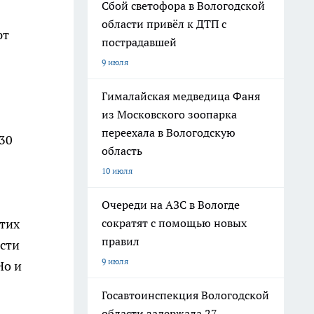
Сбой светофора в Вологодской
области привёл к ДТП с
ют
пострадавшей
9 июля
Гималайская медведица Фаня
из Московского зоопарка
переехала в Вологодскую
30
область
10 июля
Очереди на АЗС в Вологде
сократят с помощью новых
этих
правил
асти
9 июля
Но и
Госавтоинспекция Вологодской
области задержала 27