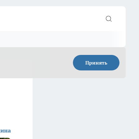
Принять
кина