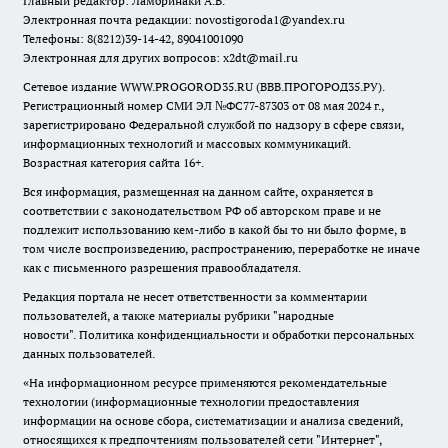
Главный редактор: Ламбринаки А.В.
Электронная почта редакции:
novostigoroda1@yandex.ru
Телефоны: 8(8212)39-14-42, 89041001090
Электронная для других вопросов: x2dt@mail.ru
Сетевое издание WWW.PROGOROD35.RU (ВВВ.ПРОГОРОД35.РУ).
Регистрационный номер СМИ ЭЛ №ФС77-87303 от 08 мая 2024 г.,
зарегистрировано Федеральной службой по надзору в сфере связи,
информационных технологий и массовых коммуникаций.
Возрастная категория сайта 16+.
Вся информация, размещенная на данном сайте, охраняется в
соответствии с законодательством РФ об авторском праве и не
подлежит использованию кем-либо в какой бы то ни было форме, в
том числе воспроизведению, распространению, переработке не иначе
как с письменного разрешения правообладателя.
Редакция портала не несет ответственности за комментарии
пользователей, а также материалы рубрики "народные
новости".
Политика конфиденциальности и обработки персональных
данных пользователей
.
«На информационном ресурсе применяются рекомендательные
технологии (информационные технологии предоставления
информации на основе сбора, систематизации и анализа сведений,
относящихся к предпочтениям пользователей сети "Интернет",