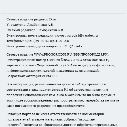
Сетевое издание
progorod35.r
u
Учредитель: Ламбринаки А.В.
Главный редактор: Ламбринаки А.В.
Электронная почта редакции:
novostigoroda1@yandex.ru
Телефоны: 8(8212)39-14-42, 89041001090
Электронная для других вопросов: x2dt@mail.ru
Сетевое издание WWW.PROGOROD35.RU (ВВВ.ПРОГОРОД35.РУ).
Регистрационный номер СМИ ЭЛ №ФС77-87303 от 08 мая 2024 г.,
зарегистрировано Федеральной службой по надзору в сфере связи,
информационных технологий и массовых коммуникаций.
Возрастная категория сайта 16+.
Вся информация, размещенная на данном сайте, охраняется в
соответствии с законодательством РФ об авторском праве и не
подлежит использованию кем-либо в какой бы то ни было форме, в
том числе воспроизведению, распространению, переработке не иначе
как с письменного разрешения правообладателя.
Редакция портала не несет ответственности за комментарии
пользователей, а также материалы рубрики "народные
новости".
Политика конфиденциальности и обработки персональных