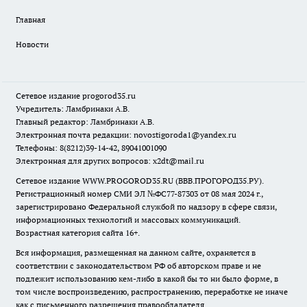
Главная
Новости
Сетевое издание
progorod35.r
u
Учредитель: Ламбринаки А.В.
Главный редактор: Ламбринаки А.В.
Электронная почта редакции:
novostigoroda1@yandex.ru
Телефоны: 8(8212)39-14-42, 89041001090
Электронная для других вопросов: x2dt@mail.ru
Сетевое издание WWW.PROGOROD35.RU (ВВВ.ПРОГОРОД35.РУ).
Регистрационный номер СМИ ЭЛ №ФС77-87303 от 08 мая 2024 г.,
зарегистрировано Федеральной службой по надзору в сфере связи,
информационных технологий и массовых коммуникаций.
Возрастная категория сайта 16+.
Вся информация, размещенная на данном сайте, охраняется в
соответствии с законодательством РФ об авторском праве и не
подлежит использованию кем-либо в какой бы то ни было форме, в
том числе воспроизведению, распространению, переработке не иначе
как с письменного разрешения правообладателя.