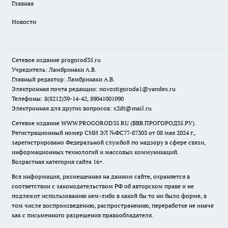
Главная
Новости
Сетевое издание
progorod35.r
u
Учредитель: Ламбринаки А.В.
Главный редактор: Ламбринаки А.В.
Электронная почта редакции:
novostigoroda1@yandex.ru
Телефоны: 8(8212)39-14-42, 89041001090
Электронная для других вопросов: x2dt@mail.ru
Сетевое издание WWW.PROGOROD35.RU (ВВВ.ПРОГОРОД35.РУ).
Регистрационный номер СМИ ЭЛ №ФС77-87303 от 08 мая 2024 г.,
зарегистрировано Федеральной службой по надзору в сфере связи,
информационных технологий и массовых коммуникаций.
Возрастная категория сайта 16+.
Вся информация, размещенная на данном сайте, охраняется в
соответствии с законодательством РФ об авторском праве и не
подлежит использованию кем-либо в какой бы то ни было форме, в
том числе воспроизведению, распространению, переработке не иначе
как с письменного разрешения правообладателя.