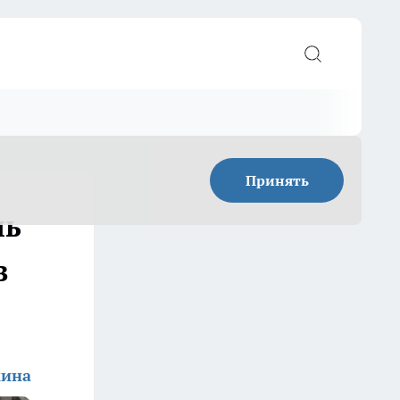
Принять
ль
в
кина