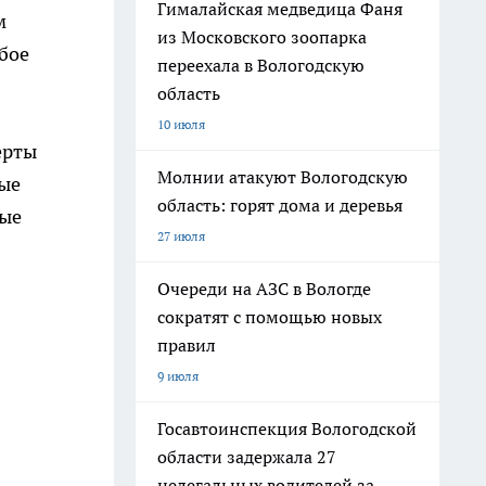
Гималайская медведица Фаня
м
из Московского зоопарка
бое
переехала в Вологодскую
область
10 июля
ерты
Молнии атакуют Вологодскую
ные
область: горят дома и деревья
ные
27 июля
Очереди на АЗС в Вологде
сократят с помощью новых
правил
9 июля
Госавтоинспекция Вологодской
области задержала 27
нелегальных водителей за