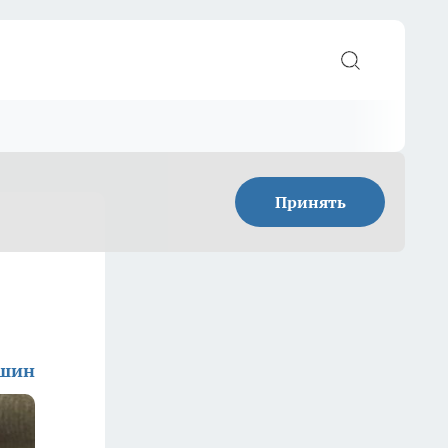
Принять
ишин