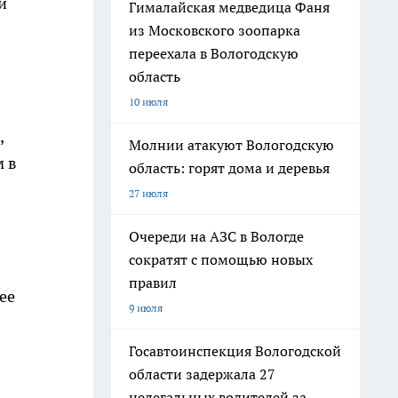
й
Гималайская медведица Фаня
из Московского зоопарка
переехала в Вологодскую
область
10 июля
,
Молнии атакуют Вологодскую
м в
область: горят дома и деревья
27 июля
Очереди на АЗС в Вологде
сократят с помощью новых
правил
ее
9 июля
Госавтоинспекция Вологодской
области задержала 27
нелегальных водителей за