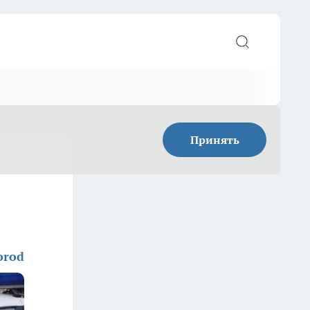
Принять
orod