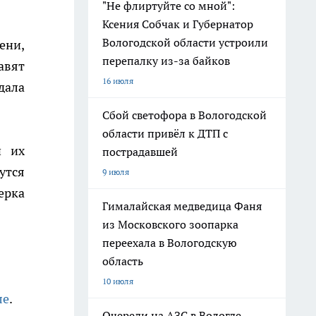
"Не флиртуйте со мной":
Ксения Собчак и Губернатор
Вологодской области устроили
ени,
перепалку из-за байков
авят
16 июля
дала
Сбой светофора в Вологодской
области привёл к ДТП с
и их
пострадавшей
утся
9 июля
ерка
Гималайская медведица Фаня
из Московского зоопарка
переехала в Вологодскую
область
10 июля
ле
.
Очереди на АЗС в Вологде