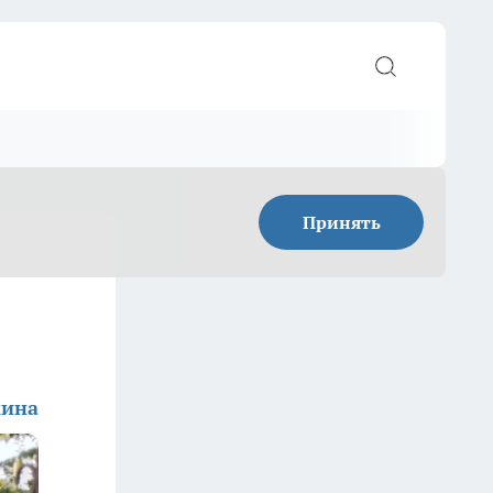
Принять
кина