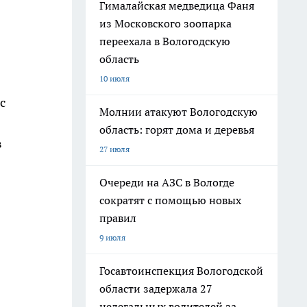
Гималайская медведица Фаня
из Московского зоопарка
переехала в Вологодскую
область
10 июля
с
Молнии атакуют Вологодскую
область: горят дома и деревья
в
27 июля
Очереди на АЗС в Вологде
сократят с помощью новых
правил
9 июля
Госавтоинспекция Вологодской
области задержала 27
нелегальных водителей за