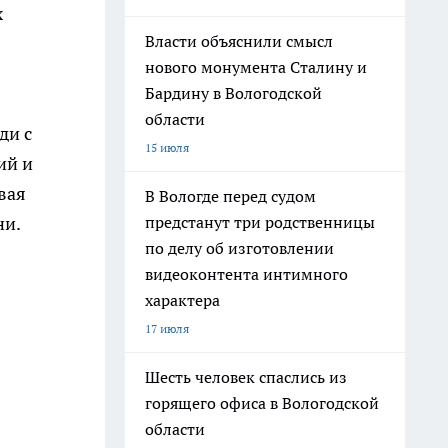
х
Власти объяснили смысл
нового монумента Сталину и
Бардину в Вологодской
области
ди с
15 июля
ий и
вая
В Вологде перед судом
предстанут три родственницы
ни.
по делу об изготовлении
видеоконтента интимного
характера
17 июля
Шесть человек спаслись из
горящего офиса в Вологодской
области