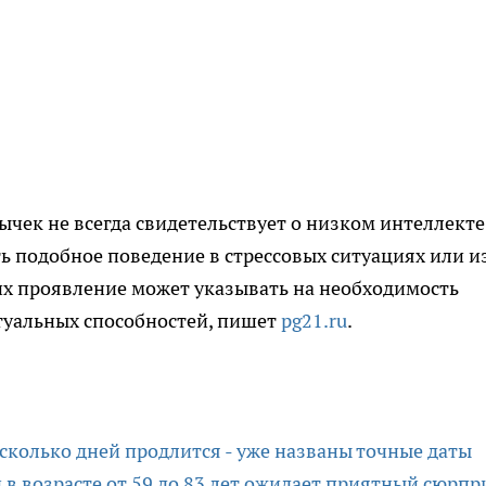
ычек не всегда свидетельствует о низком интеллекте
ь подобное поведение в стрессовых ситуациях или и
их проявление может указывать на необходимость
туальных способностей, пишет
pg21.ru
.
 сколько дней продлится - уже названы точные даты
в возрасте от 59 до 83 лет ожидает приятный сюрпри