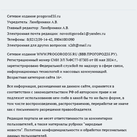
Сетевое издание
progorod35.r
u
Учредитель: Ламбринаки А.В.
Главный редактор: Ламбринаки А.В.
Электронная почта редакции:
novostigoroda1@yandex.ru
Телефоны: 8(8212)39-14-42, 89041001090
Электронная для других вопросов: x2dt@mail.ru
Сетевое издание WWW.PROGOROD35.RU (ВВВ.ПРОГОРОД35.РУ).
Регистрационный номер СМИ ЭЛ №ФС77-87303 от 08 мая 2024 г.,
зарегистрировано Федеральной службой по надзору в сфере связи,
информационных технологий и массовых коммуникаций.
Возрастная категория сайта 16+.
Вся информация, размещенная на данном сайте, охраняется в
соответствии с законодательством РФ об авторском праве и не
подлежит использованию кем-либо в какой бы то ни было форме, в
том числе воспроизведению, распространению, переработке не иначе
как с письменного разрешения правообладателя.
Редакция портала не несет ответственности за комментарии
пользователей, а также материалы рубрики "народные
новости".
Политика конфиденциальности и обработки персональных
данных пользователей
.