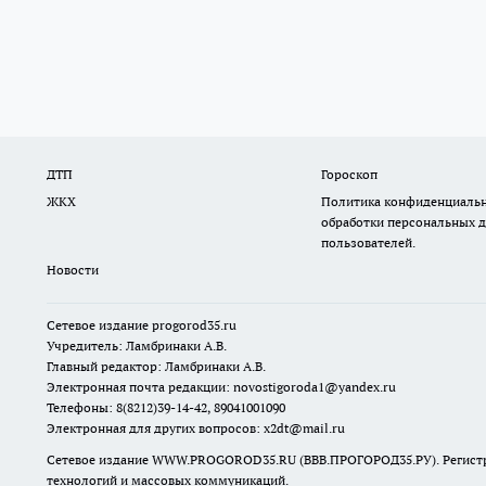
ДТП
Гороскоп
ЖКХ
Политика конфиденциальн
обработки персональных 
пользователей.
Новости
Сетевое издание
progorod35.r
u
Учредитель: Ламбринаки А.В.
Главный редактор: Ламбринаки А.В.
Электронная почта редакции:
novostigoroda1@yandex.ru
Телефоны: 8(8212)39-14-42, 89041001090
Электронная для других вопросов: x2dt@mail.ru
Сетевое издание WWW.PROGOROD35.RU (ВВВ.ПРОГОРОД35.РУ). Регистрац
технологий и массовых коммуникаций.