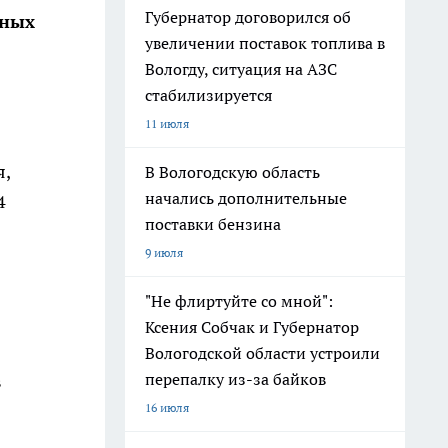
Губернатор договорился об
тных
увеличении поставок топлива в
Вологду, ситуация на АЗС
стабилизируется
11 июля
я,
В Вологодскую область
начались дополнительные
4
поставки бензина
9 июля
"Не флиртуйте со мной":
Ксения Собчак и Губернатор
Вологодской области устроили
перепалку из-за байков
в
16 июля