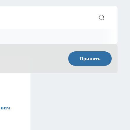
Принять
евич