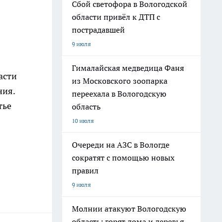
Сбой светофора в Вологодской
области привёл к ДТП с
пострадавшей
9 июля
Гималайская медведица Фаня
асти
из Московского зоопарка
ния.
переехала в Вологодскую
тье
область
10 июля
Очереди на АЗС в Вологде
сократят с помощью новых
правил
9 июля
Молнии атакуют Вологодскую
область: горят дома и деревья