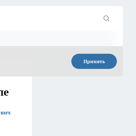
Принять
пе
евич