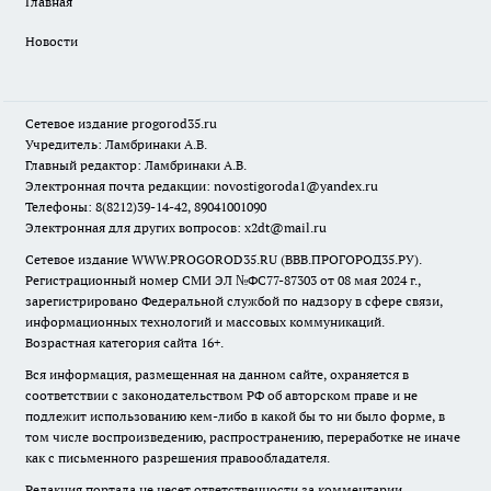
Главная
Новости
Сетевое издание
progorod35.r
u
Учредитель: Ламбринаки А.В.
Главный редактор: Ламбринаки А.В.
Электронная почта редакции:
novostigoroda1@yandex.ru
Телефоны: 8(8212)39-14-42, 89041001090
Электронная для других вопросов: x2dt@mail.ru
Сетевое издание WWW.PROGOROD35.RU (ВВВ.ПРОГОРОД35.РУ).
Регистрационный номер СМИ ЭЛ №ФС77-87303 от 08 мая 2024 г.,
зарегистрировано Федеральной службой по надзору в сфере связи,
информационных технологий и массовых коммуникаций.
Возрастная категория сайта 16+.
Вся информация, размещенная на данном сайте, охраняется в
соответствии с законодательством РФ об авторском праве и не
подлежит использованию кем-либо в какой бы то ни было форме, в
том числе воспроизведению, распространению, переработке не иначе
как с письменного разрешения правообладателя.
Редакция портала не несет ответственности за комментарии