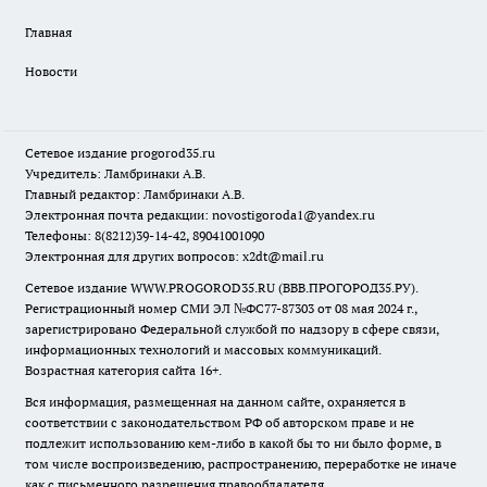
Главная
Новости
Сетевое издание
progorod35.r
u
Учредитель: Ламбринаки А.В.
Главный редактор: Ламбринаки А.В.
Электронная почта редакции:
novostigoroda1@yandex.ru
Телефоны: 8(8212)39-14-42, 89041001090
Электронная для других вопросов: x2dt@mail.ru
Сетевое издание WWW.PROGOROD35.RU (ВВВ.ПРОГОРОД35.РУ).
Регистрационный номер СМИ ЭЛ №ФС77-87303 от 08 мая 2024 г.,
зарегистрировано Федеральной службой по надзору в сфере связи,
информационных технологий и массовых коммуникаций.
Возрастная категория сайта 16+.
Вся информация, размещенная на данном сайте, охраняется в
соответствии с законодательством РФ об авторском праве и не
подлежит использованию кем-либо в какой бы то ни было форме, в
том числе воспроизведению, распространению, переработке не иначе
как с письменного разрешения правообладателя.