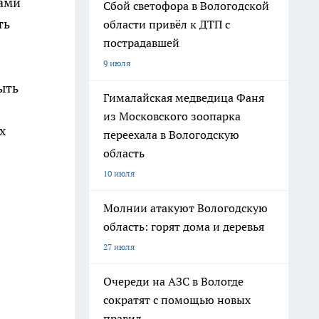
ками
Сбой светофора в Вологодской
ть
области привёл к ДТП с
пострадавшей
9 июля
ыть
Гималайская медведица Фаня
из Московского зоопарка
х
переехала в Вологодскую
область
10 июля
Молнии атакуют Вологодскую
область: горят дома и деревья
27 июля
Очереди на АЗС в Вологде
сократят с помощью новых
правил