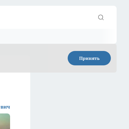
Принять
евич