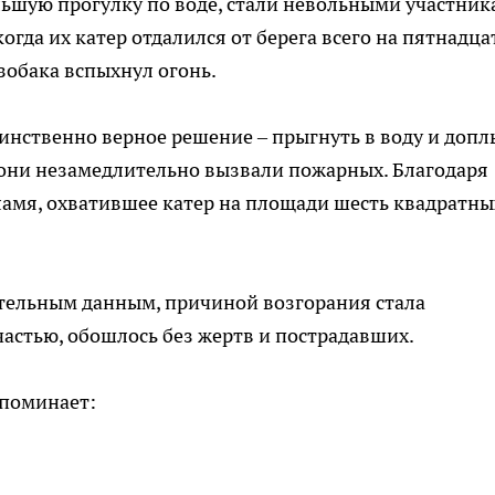
льшую прогулку по воде, стали невольными участни
огда их катер отдалился от берега всего на пятнадца
нзобака вспыхнул огонь.
нственно верное решение – прыгнуть в воду и допл
, они незамедлительно вызвали пожарных. Благодаря
ламя, охватившее катер на площади шесть квадратны
рительным данным, причиной возгорания стала
частью, обошлось без жертв и пострадавших.
апоминает: