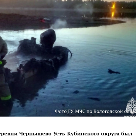
Фото ГУ МЧС по Вологодской обла
еревни Чернышево Усть-Кубинского округа был