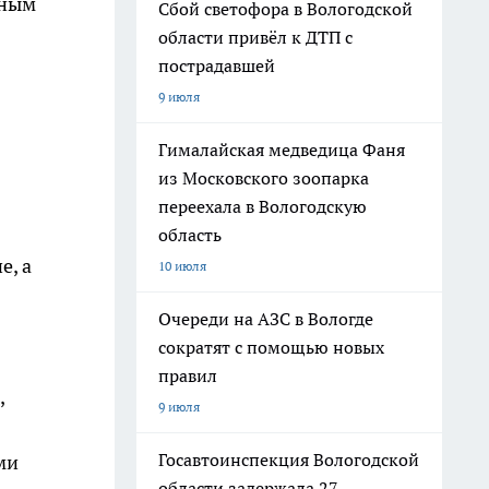
бным
Сбой светофора в Вологодской
области привёл к ДТП с
пострадавшей
9 июля
Гималайская медведица Фаня
из Московского зоопарка
переехала в Вологодскую
область
е, а
10 июля
Очереди на АЗС в Вологде
сократят с помощью новых
правил
,
9 июля
Госавтоинспекция Вологодской
ми
области задержала 27