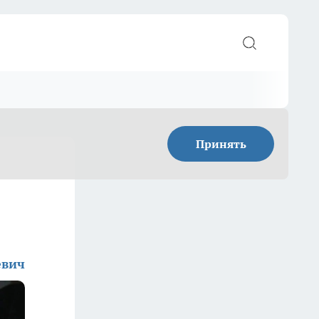
Принять
евич