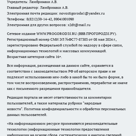
Учредитель: Ламбринаки А.В.
Главный редактор: Ламбринаки А.В.
Электронная почта редакции:
novostigoroda1@yandex.ru
Телефоны: 8(8212)39-14-42, 89041001090
Электронная для других вопросов: x2dt@mail.ru
Сетевое издание WWW.PROGOROD35.RU (ВВВ.ПРОГОРОД35.РУ).
Регистрационный номер СМИ ЭЛ №ФС77-87303 от 08 мая 2024 г.,
зарегистрировано Федеральной службой по надзору в сфере связи,
информационных технологий и массовых коммуникаций.
Возрастная категория сайта 16+.
Вся информация, размещенная на данном сайте, охраняется в
соответствии с законодательством РФ об авторском праве и не
подлежит использованию кем-либо в какой бы то ни было форме, в
том числе воспроизведению, распространению, переработке не иначе
как с письменного разрешения правообладателя.
Редакция портала не несет ответственности за комментарии
пользователей, а также материалы рубрики "народные
новости".
Политика конфиденциальности и обработки персональных
данных пользователей
.
«На информационном ресурсе применяются рекомендательные
технологии (информационные технологии предоставления
информации на основе сбора, систематизации и анализа сведений,