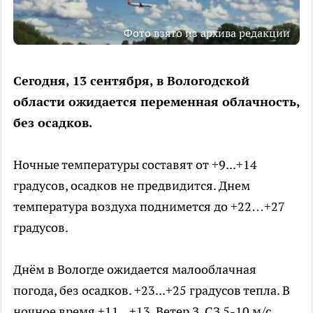
Фото взято из архива редакции
Сегодня, 13 сентября, в Вологодской
области ожидается переменная облачность,
без осадков.
Ночные температуры составят от +9...+14
градусов, осадков не предвидится. Днем
температура воздуха поднимется до +22…+27
градусов.
Днём в Вологде ожидается малооблачная
погода, без осадков. +23...+25 градусов тепла. В
ночное время +11...+13. Ветер З, СЗ 5-10 м/с.