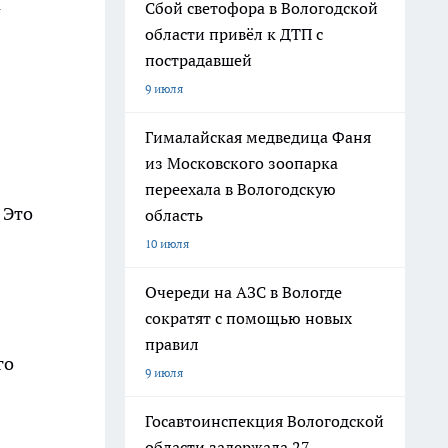
1
Сбой светофора в Вологодской
области привёл к ДТП с
пострадавшей
9 июля
Гималайская медведица Фаня
из Московского зоопарка
переехала в Вологодскую
 Это
область
10 июля
Очереди на АЗС в Вологде
сократят с помощью новых
правил
го
9 июля
Госавтоинспекция Вологодской
области задержала 27