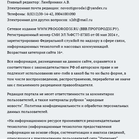
Главный редактор: Ламбринаки А.В.
Электронная почта редакции:
novostigoroda1@yandex.ru
Телефоны: 8(8212)39-14-42, 89041001090
Электронная для других вопросов: x2dt@mail.ru
Сетевое издание WWW.PROGOROD35.RU (ВВВ.ПРОГОРОД35.РУ).
Регистрационный номер СМИ ЭЛ №ФС77-87303 от 08 мая 2024 г.,
зарегистрировано Федеральной службой по надзору в сфере связи,
информационных технологий и массовых коммуникаций.
Возрастная категория сайта 16+.
Вся информация, размещенная на данном сайте, охраняется в
соответствии с законодательством РФ об авторском праве и не
подлежит использованию кем-либо в какой бы то ни было форме, в
том числе воспроизведению, распространению, переработке не иначе
как с письменного разрешения правообладателя.
Редакция портала не несет ответственности за комментарии
пользователей, а также материалы рубрики "народные
новости".
Политика конфиденциальности и обработки персональных
данных пользователей
.
«На информационном ресурсе применяются рекомендательные
технологии (информационные технологии предоставления
информации на основе сбора, систематизации и анализа сведений,
относящихся к предпочтениям пользователей сети "Интернет",