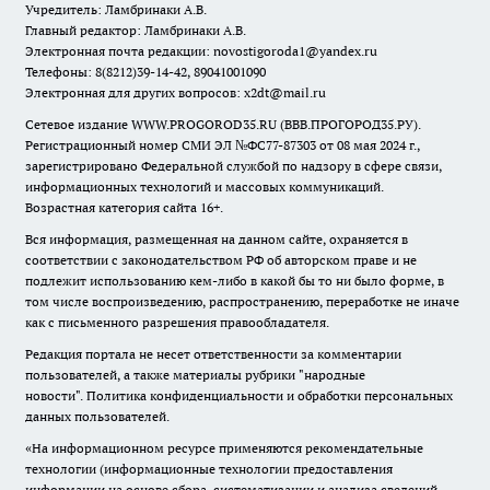
Учредитель: Ламбринаки А.В.
Главный редактор: Ламбринаки А.В.
Электронная почта редакции:
novostigoroda1@yandex.ru
Телефоны: 8(8212)39-14-42, 89041001090
Электронная для других вопросов: x2dt@mail.ru
Сетевое издание WWW.PROGOROD35.RU (ВВВ.ПРОГОРОД35.РУ).
Регистрационный номер СМИ ЭЛ №ФС77-87303 от 08 мая 2024 г.,
зарегистрировано Федеральной службой по надзору в сфере связи,
информационных технологий и массовых коммуникаций.
Возрастная категория сайта 16+.
Вся информация, размещенная на данном сайте, охраняется в
соответствии с законодательством РФ об авторском праве и не
подлежит использованию кем-либо в какой бы то ни было форме, в
том числе воспроизведению, распространению, переработке не иначе
как с письменного разрешения правообладателя.
Редакция портала не несет ответственности за комментарии
пользователей, а также материалы рубрики "народные
новости".
Политика конфиденциальности и обработки персональных
данных пользователей
.
«На информационном ресурсе применяются рекомендательные
технологии (информационные технологии предоставления
информации на основе сбора, систематизации и анализа сведений,