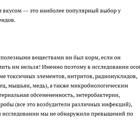
м вкусом — это наиболее популярный выбор у
ендов.
полезными веществами ни был корм, если он
ить им нельзя! Именно поэтому в исследовании осо
ме токсичных элементов, нитритов, радионуклидов,
нец, мышьяк, медь), а также микробиологическим
териальная обсемененность, энтеробактерии,
робы (все это возбудители различных инфекций),
ом исследовании мы не обнаружили превышений по