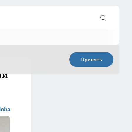
Принять
ли
loba