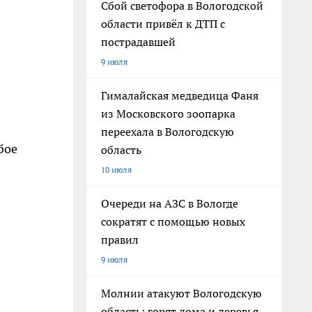
Сбой светофора в Вологодской
области привёл к ДТП с
пострадавшей
9 июля
Гималайская медведица Фаня
из Московского зоопарка
переехала в Вологодскую
бое
область
10 июля
Очереди на АЗС в Вологде
сократят с помощью новых
правил
9 июля
Молнии атакуют Вологодскую
область: горят дома и деревья