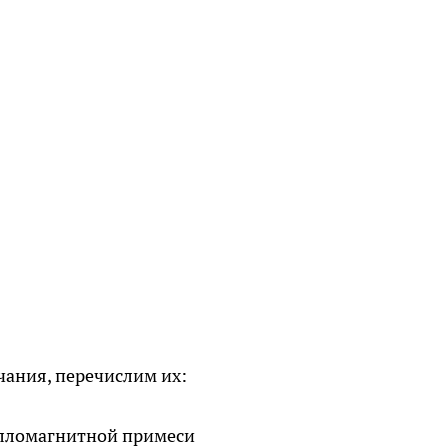
чания, перечислим их:
лломагнитной примеси