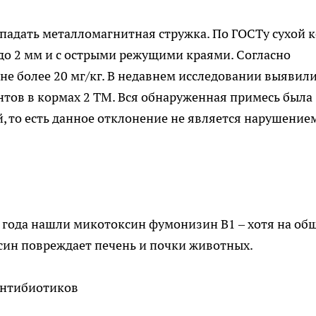
падать металломагнитная стружка. По ГОСТу сухой 
до 2 мм и с острыми режущими краями. Согласно
 не более 20 мг/кг. В недавнем исследовании выявил
тов в кормах 2 ТМ. Вся обнаруженная примесь была
й, то есть данное отклонение не является нарушение
3 года нашли микотоксин фумонизин В1 – хотя на об
син повреждает печень и почки животных.
антибиотиков