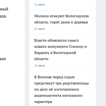
11 июля
нный
дов.
Молнии атакуют Вологодскую
область: горят дома и деревья
27 июля
Власти объяснили смысл
нового монумента Сталину и
Бардину в Вологодской
ным
области
15 июля
В Вологде перед судом
предстанут три родственницы
по делу об изготовлении
видеоконтента интимного
характера