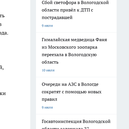
Сбой светофора в Вологодской
области привёл к ДТП с
ть
пострадавшей
в
9 июля
ода.
Гималайская медведица Фаня
из Московского зоопарка
переехала в Вологодскую
область
й,
10 июля
Очереди на АЗС в Вологде
сократят с помощью новых
оки
правил
9 июля
Госавтоинспекция Вологодской
области задержала 27