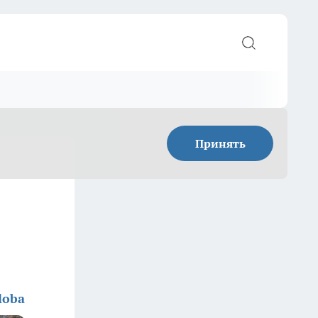
Принять
loba